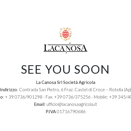
selezionato la data e l'orar
V
S
D
L
M
M
1
2
1
2
NOME E COGNOME:
7
8
9
7
8
9
14
15
16
14
15
16
EMAIL:
21
22
23
21
22
23
SEE YOU SOON
TELEFONO:
28
29
30
28
29
30
La Canosa Srl Società Agricola
Indirizzo
: Contrada San Pietro, 6 Fraz. Castel di Croce – Rotella (Ap
no
: + 39 0736/901298 - Fax. +39 0736/375256 - Mobile: +39 345/
NUMERO DI PERSONE:
Email
: ufficio@lacanosaagricola.it
P.IVA
01716790686
pra
ACCETTO IL TRATTAMENTO