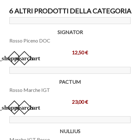
6 ALTRI PRODOTTI DELLA CATEGORIA
SIGNATOR
Rosso Piceno DOC
12,50 €
_shopping_cart
search
PACTUM
Rosso Marche IGT
23,00 €
_shopping_cart
search
NULLIUS
Marche IGT Rosso