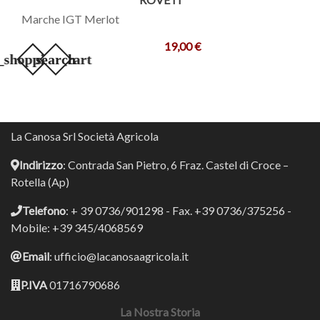
Marche IGT Merlot
19,00 €
_shopping_cart
search
La Canosa Srl Società Agricola
Indirizzo
: Contrada San Pietro, 6 Fraz. Castel di Croce –
Rotella (Ap)
Telefono
: + 39 0736/901298 - Fax. +39 0736/375256 -
Mobile: +39 345/4068569
Email
: ufficio@lacanosaagricola.it
P.IVA
01716790686
La Nostra Storia