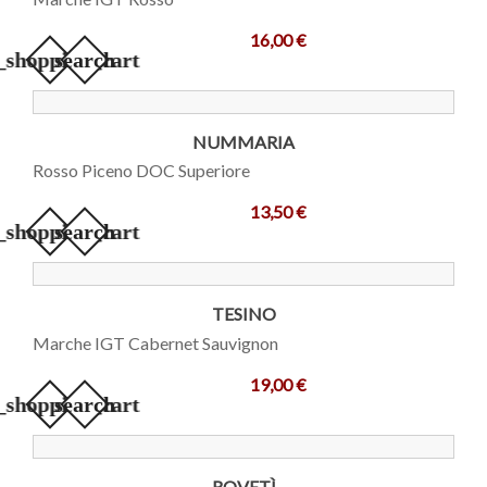
16,00 €
_shopping_cart
search
NUMMARIA
Rosso Piceno DOC Superiore
13,50 €
_shopping_cart
search
TESINO
Marche IGT Cabernet Sauvignon
19,00 €
_shopping_cart
search
ROVETÌ